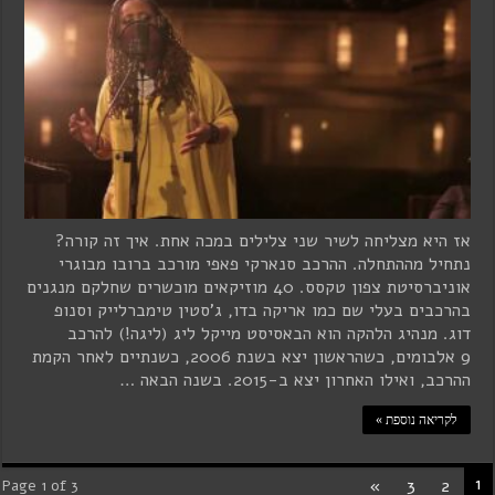
אז היא מצליחה לשיר שני צלילים במכה אחת. איך זה קורה?
נתחיל מההתחלה. ההרכב סנארקי פאפי מורכב ברובו מבוגרי
אוניברסיטת צפון טקסס. 40 מוזיקאים מוכשרים שחלקם מנגנים
בהרכבים בעלי שם כמו אריקה בדו, ג'סטין טימברלייק וסנופ
דוג. מנהיג הלהקה הוא הבאסיסט מייקל ליג (ליגה!) להרכב
9 אלבומים, כשהראשון יצא בשנת 2006, כשנתיים לאחר הקמת
ההרכב, ואילו האחרון יצא ב-2015. בשנה הבאה …
לקריאה נוספת »
1
»
3
2
Page 1 of 3