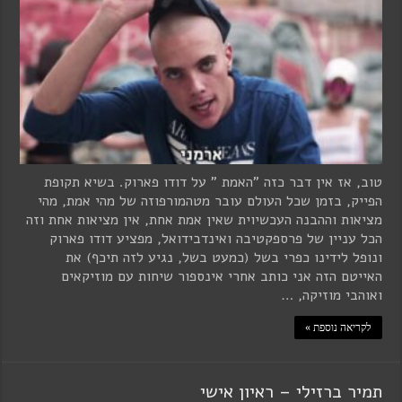
טוב, אז אין דבר כזה "האמת " על דודו פארוק. בשיא תקופת
הפייק, בזמן שכל העולם עובר מטהמורפוזה של מהי אמת, מהי
מציאות וההבנה העכשיוית שאין אמת אחת, אין מציאות אחת וזה
הכל עניין של פרספקטיבה ואינדבידואל, מפציע דודו פארוק
ונופל לידינו כפרי בשל (כמעט בשל, נגיע לזה תיכף) את
האייטם הזה אני כותב אחרי אינספור שיחות עם מוזיקאים
ואוהבי מוזיקה, …
לקריאה נוספת »
תמיר ברזילי – ראיון אישי