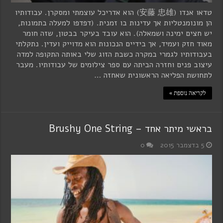
טדאו אנדו (安藤 忠雄) הוא אדריכל עוצמתי ומסקרן. עבודותיו
הן מונומנטליות אך עדינות בו זמנית. (דפדפו למעלה בתמונות,
יש חצים ימינה ושמאלה). הוא עובד בעיקר בבטון, שזה חומר
מאוד חזק ועמיד, אך בידיים הנכונות הוא מדוייק ועדין. נתקלתי
בעבודותיו לגמרי במקרה כשבת הזוג שלי באותה התקופה למדה
עיצוב פנים וחזרה הביתה עם ספר צילומים של עבודותיו. מעבר
לתחושת הפליאה הראשונית שאחזה …
לקריאה נוספת »
בראשי מיתר אחד – Brushy One String
5 בדצמבר 2015
0