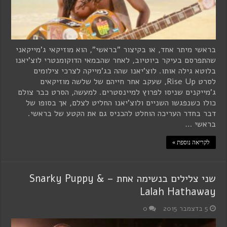
בראשי מיתר אחד, או בקיצור "בראשי", הוא מוזיקאי ג'מייקאני
שהתפרסם בעיקר ביוטיוב, לאחר שהבמאי הדוקומנטרי לוצ'יאנו
בלוטא גילה אותו. לוצ'יאנו שהה בג'מייקה לצרכי צילומים
לסרט Rise Up, שעקב אחר חייהם של שלשה מוזיקאים
ג'מייקנים שניסו לפרוץ למיינסטרים. למעשה, הסרט כבר צולם
כולו כשנפגשו השניים ולוצ'יאנו החליט לצלם, אך בסופו של
דבר בחדר העריכה הוחלט להכניס גם את הקטע של בראשי.
בראשי …
לקריאה נוספת »
שני צלילים בנשימה אחת – Snarky Puppy &
Lalah Hathaway
5 בדצמבר 2015
0