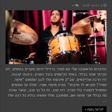
9 בינואר 2018
0
ההיכרות הראשונה שלי עם תמיר ברזילי היתה מקרית בהחלט. לא
הכרתי אותו בכלל. באחד הג'אמים בהוד השרון, ניגנתי קונגה.
היו הרבה מוזיקאים, שב"ק איכשהו עלו לנגן ופתאום "איפה
תמיר? תקראו לו שיבוא". מגיע תימני אפרו, עולה על התופים
ומתחיל להפגיז בלי הכרה. וזה טוב. זה כל כך טוב, שאני שוכח
מה בכלל אני עושה שם, מסתובב מולו ופשוט בולע כל רגע שלו
…
לקריאה נוספת »