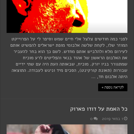
לפני כמה חודשים צלצל אלי חיים שמש וסיפר לי על הפרוייקט
המוזר שלו, לקחת שלשה אלבומי מופת ישראלים להפשיט אותם
לעירום מלא ולהלביש אותם מחדש. לשם כך הוא בחר להעביר
את האלבום הראשון של אהוד בנאי והפליטים לרע מוכיח
שמתגורר בניו יורק. מוכיח, שבאותה העת היה עם שתי ידיים
שבורות (תאונת קורקינט), הסכים מיד וניגש לעבודה. התוצאה
היתה אלבום חד, …
לקריאה נוספת »
כל האמת על דודו פארוק
1 במאי 2019
0