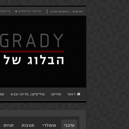
חלוקה לנושאים
פייסבוק
יום שישי , 7 אוגוסט 2026
ראשי
מוזיקה
פוליטיקה, מדינה וצבא
אמנ
עדכני
פופולרי
תגובות
תגיות