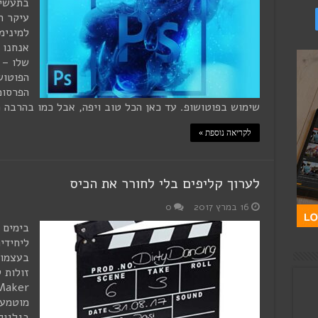
בתעשיי
עיקר ה
אנחנו 
שלו – 
הפוטוש
שימוש בפוטושופ. עד כאן הכל טוב ויפה, אבל כמו בהרבה 
לקריאה נוספת »
לערוך קליפים בלי לחורר את הכיס
16 במרץ 2017
0
בימים 
ליחידי
בעצמו 
מוטמע 