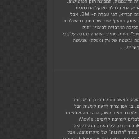
ת הדוגמנות, המכונה חוק הפוטושופ.
חוק הוא הגבלת משקל הדוגמנים
למינימום הבריא, לפי טבלת ה-BMI. אבל
נעסוק בסעיף אחר של החוק ובהשלכות
הסיבה המרכזית לכינויו "חוק
ופ". החוק מחייב הצהרה כתובה על גבי
הפרסומת (בשטח של 7% ומעלה) שנעשה
מקרים, …
אלה, כאשר תחילת הדרך היא נתיב
ם, בו אמן צריך לדעת לעשות הכל
ולעבוד מאוד קשה, הנה כמה אופציות
זולות לכלים לעריכת קליפים: Movie
Makerרבות דובר על העורך הזה כשהיה
בתוך "חלונות" של מיקרוסופט. אבל
בגלגול הנוכחי, ובשם החדש Filmora, התוכנה