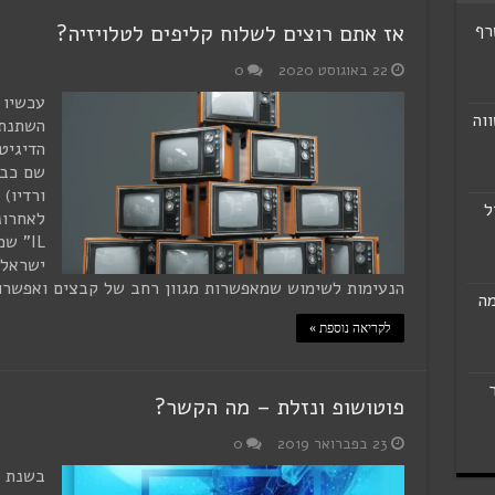
רף
אז אתם רוצים לשלוח קליפים לטלויזיה?
22 באוגוסט 2020
0
עכשיו 
וה
השתנתה
הדיגיטל
שם כבר
ורדיו)
ל
לאחרונ
IL" 
ישראלי
הנעימות לשימוש שמאפשרות מגוון רחב של קבצים ואפשרו
מה
לקריאה נוספת »
פוטושופ ונזלת – מה הקשר?
23 בפברואר 2019
0