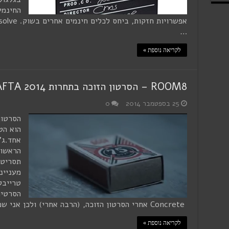
החינמי
…
לקריאה נוספת »
ROOM8 – הסרטון הזוכה בתחרות BAFTA 2014
25 בספטמבר 2014
0
הסרטון
הוא הט
אחד.ג'
הראשון
תסריט 
מעניינ
טרייבק
הסרטים
Concrete אחרי הסרטון הזוכה, (הרבה אחרי) ולכן אני שם אותו ראשון …
לקריאה נוספת »