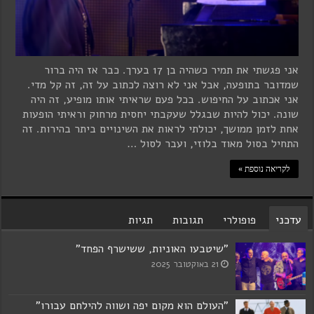
אני פגשתי את תמיר כשהיה בן 17 בערך. כבר אז היה ברור
שמדובר בתופעה, אבל אני לא רוצה לכתוב על זה, זה קל מדי.
אני אכתוב על החיפוש. בכל פעם שראיתי אותו מופיע, זה היה
שונה. יכול להיות שבגלל שעקבתי יחסית מרחוק וראיתי הופעות
אחת לזמן ממושך, יכולתי לראות את השינויים ביתר בהירות. זה
התחיל בסול מאוד בלוזי, ועבר לסול …
לקריאה נוספת »
עדכני
פופולרי
תגובות
תגיות
"שיטבעו האוניות, ששישרף הפחד"
21 באוקטובר 2025
"העולם הוא מקום יפה ושווה להילחם עבורו"