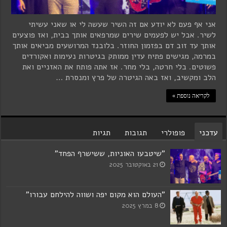
אני אף פעם לא יודע אם זה השיר שעשה לי או שאני עשיתי
לשיר. אבל יש לפעמים שירים שמרפאים אותך בבית, ואז פוצעים
אותך עד זוב דם בפזמון החוזר. בלובנד המרושעים מביאים אותך
במרמה, מגישים פתיח עדין ממותק בגיטרות נעימות ואקורדים
פשוטים. בלי חרטה, בלי מחר. אז אתה פותח את האזניים ואת
הלב ומקשיב, ואז באה הגיטרה של פרץ ומנסרת …
לקריאה נוספת »
עדכני
פופולרי
תגובות
תגיות
"שיטבעו האוניות, ששישרף הפחד"
21 באוקטובר 2025
"העולם הוא מקום יפה ושווה להילחם עבורו"
8 במרץ 2025