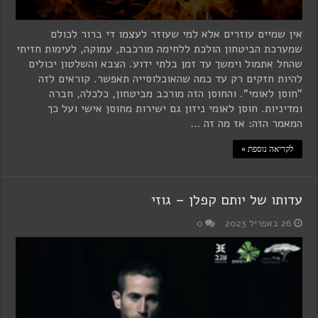
אין שמיים עוזרים אלא למי שעוזר לעצמו די ברור לכולם
שמערכת הביטחון הולכת ללחימה מורכבת, עמוקה, לעימות חזיתי
שהחל אתמול וימשך עד זמן בלתי ידוע. הצבא והשלטון יכולים
להיות חזקים רק עד כמה שהאוכלוסייה תאפשר. קוראים לזה
"חוסן לאומי". והחוסן הזה מורכב מביטחון, כלכלה, חברה
ומדיניות. חוסן לאומי ניזון גם ישירות מחוסן אישי ועל כך
המאמר הזה: אז מה זה …
לקריאה נוספת »
עדותו של יותם קפלן – גוזי
26 באפריל 2023
0