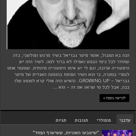
הנה בא המבול, אומר פיטר גבריאל בשיר מרגש ופולשני, כזה
שחודר לכל נימי הנפש ואפילו לא ברור למה. לשיר הזה יש
היסטוריה ארוכה, וגם לי יש איתו היסטוריה מיוחדת. שמעתי אותו
לגמרי במקרה, כי הוא השיר הפותח בהופעה האגדית של פיטר
גבריאל – GROWING UP. (האיש הזה אולי קרא למופע שלו
ככה, אבל לכל מי שראה את זה – הוא …
לקריאה נוספת »
עדכני
פופולרי
תגובות
תגיות
"שיטבעו האוניות, ששישרף הפחד"