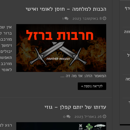
רף
הכנות למלחמה – חוסן לאומי ואישי
8 באוקטובר 2023
1
אין שמ
וה
ברור ל
מורכבת
וימשך 
יכולים
ל
תאפשר.
מורכב 
לאומי נ
המאמר הזה: אז מה זה …
מה
לקריאה נוספת »
עדותו של יותם קפלן – גוזי
26 באפריל 2023
0
רגע לפ