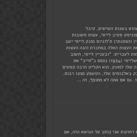
הוא בשנות השישים, קיבל
וניסט סטיב לייסי, עצות חשובות
ן והפסנתרן ת'לוניוס מונק.לייסי ישב
ת העצות האלה במחברת והנה העצות
ות לעברית: *ובעניין לייסי, חשוב
לזכור שלייסי (1934) נתפס כ"חייב" את
ה שלו למונק. הוא הקליט הרבה קטעים
ק באלבומים שלו, והושפע ממנו רבות.
ז. גם אם אתה לא מתופף, זה …
 רחוקות אני כותב על הנושא הזה, אם