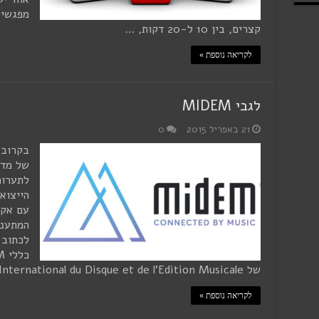
קצרים, בין 10 ל-20 דקות, …
לקריאה נוספת »
לגבי MIDEM
21 באפריל 2015
0
בקרוב,
של מדי
הייצוא
עם אקו
המתעני
לכתוב 
של Marché International du Disque et de l'Edition Musicale. מדובר באירוע שנתי …
לקריאה נוספת »