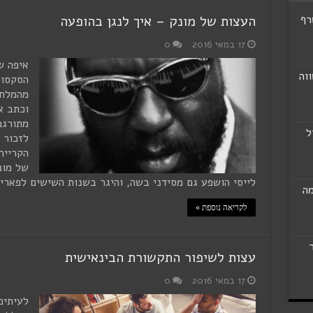
רף
העצות של מונק – איך לנגן בהופעה
17 במאי 2016
0
איפה ש
וה
הסקסופ
מהמלחי
וכתב א
מתורגמ
ל
הקרייר
של מונ
לייסי הושפע גם מסידני בשה, והיגר בשנות השישים לפארי
מה
לקריאה נוספת »
עצות לשיפור התקשורת הבינאישית
17 במאי 2016
0
לעיתים