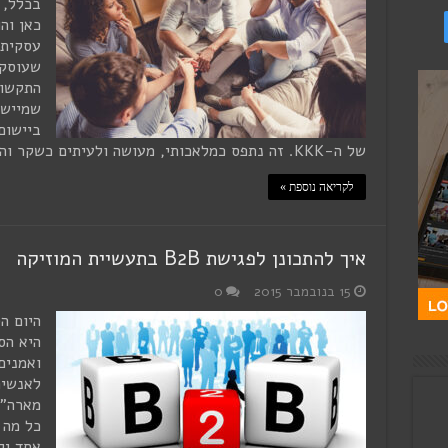
בכלל, 
כאן וה
עסקית 
התקשור
שמיישמ
ביישום
של ה-KKK. זה נתפס כמלאכותי, מעושה ולעיתים כשקר והעמדת פנים. …
לקריאה נוספת »
איך להתכונן לפגישת B2B בתעשיית המוזיקה
15 בנובמבר 2015
0
ואמנים
לאנשים
מארה"ב
כל מה 
אחד יק