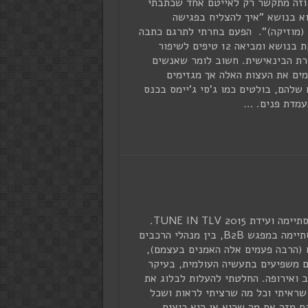
וזה מתקשר רק לאייטם אחד שכתבתי
וא בנושא "איך להצליח בפגישה
(מוזיקה)". הפעם בחרתי לתרגם כתבה
שעוסקת בנושא ומביאה 12 טיפים לשיפור
ת הבינאישית. חשוב לומר שאנשים
ים את העצות האלה אך מגזימים
 שלהם, בולטים כמו ג'סי ג'יימס בכנס
היום הסתיימה ועידת TUNE IN TLV 2015.
היא הסתיימה במפגש B2B, בין מנהלי הרכבים
 (הרבה פעמים אלה האמנים בעצמם),
 משפיעים בתעשיה העולמית, בעיקר
 ואירופה. החלטתי להעלות לבלוג את
שראיתי וכל מה שרציתי לראות ושכל
ח מזה את מה שהוא או היא רוצים.