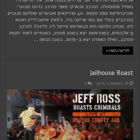
נתחיל מההתחלה. ההרכב סנארקי פאפי מורכב ברובו מבוגרי
אוניברסיטת צפון טקסס. 40 מוזיקאים מוכשרים שחלקם מנגנים
בהרכבים בעלי שם כמו אריקה בדו, ג'סטין טימברלייק וסנופ
דוג. מנהיג הלהקה הוא הבאסיסט מייקל ליג (ליגה!) להרכב
9 אלבומים, כשהראשון יצא בשנת 2006, כשנתיים לאחר הקמת
ההרכב, ואילו האחרון יצא ב-2015. בשנה הבאה …
לקריאה נוספת »
Jailhouse Roast
16 בספטמבר 2015
0