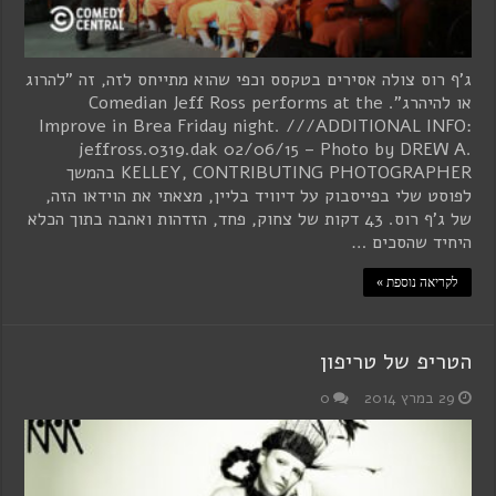
ג'ף רוס צולה אסירים בטקסס וכפי שהוא מתייחס לזה, זה "להרוג
או להיהרג". Comedian Jeff Ross performs at the
Improve in Brea Friday night. ///ADDITIONAL INFO:
jeffross.0319.dak 02/06/15 – Photo by DREW A.
KELLEY, CONTRIBUTING PHOTOGRAPHER בהמשך
לפוסט שלי בפייסבוק על דיוויד בליין, מצאתי את הוידאו הזה,
של ג'ף רוס. 43 דקות של צחוק, פחד, הזדהות ואהבה בתוך הכלא
היחיד שהסכים …
לקריאה נוספת »
הטריפ של טריפון
29 במרץ 2014
0