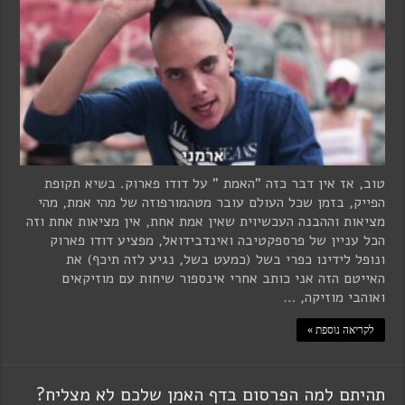
טוב, אז אין דבר כזה "האמת " על דודו פארוק. בשיא תקופת
הפייק, בזמן שכל העולם עובר מטהמורפוזה של מהי אמת, מהי
מציאות וההבנה העכשיוית שאין אמת אחת, אין מציאות אחת וזה
הכל עניין של פרספקטיבה ואינדבידואל, מפציע דודו פארוק
ונופל לידינו כפרי בשל (כמעט בשל, נגיע לזה תיכף) את
האייטם הזה אני כותב אחרי אינספור שיחות עם מוזיקאים
ואוהבי מוזיקה, …
לקריאה נוספת »
תהיתם למה הפרסום בדף האמן שלכם לא מצליח?