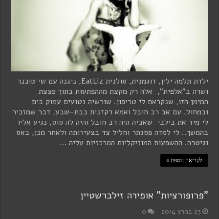
ילדת תלמה ילין, דוגמנית, סולנית EatLiz, ניגנה עם שי טוכנר
ושרה ב"אלפית", אלה רק מקצת מההפתעות בתוך פצצת
המימן הזו, שנקראת לי טריפון. שורשיה נטועים עמוק בים
ובמחול. עם אב רב חובל ואמא רקדנית בבת-שבע, דבר שמזכיר
לי מיד את בילבי שאביה היה רב חובל והיה לה סוס, נגיע אליו
בהמשך.. לי למדה פסנתר וחליל צד בצעירותה ולאחר מכן, באס
וגיטרה. ההשפעות המוזיקליות המרכזיות עליה …
לקריאה נוספת »
"פרופורציות" אופירה זילברשטיין
23 במרץ 2014
0