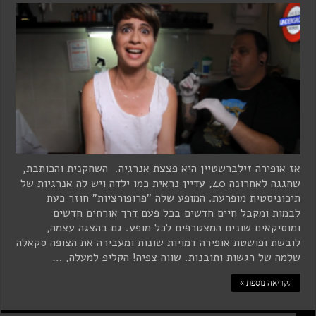
אז אופירה זילברשטיין היא פצצת אנרגיה. השחקנית והכותבת,
שחגגה לאחרונה 40, עדיין נראית כמו ילדה ויש לה אנרגיות של
תיכוניסטית מופרעת. המופע שלה "פרופורציות" חוזר כעת
לבמות ומקבל חיים חדשים בכל פעם דרך אורחים חדשים
ומוסיקאים שונים המצטרפים לכל מופע. גם בהצגה עצמה,
לובשת ופושטת אופירה דמויות שונות ומעבירה את הצופה סקאלה
שלמה של רגשות ותובנות. שווה צפיה! הקליפ למעלה, …
לקריאה נוספת »