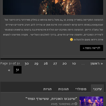
ההופעה התקיימה בתאריך 24.12.2009 מעל בימת צוותא 2 כחלק מאירועי בית היוצר של
שנת 2009 באותו היום קדמו למופע הזה סדנת אמן ש צרויה להב וערב סיפורים ושירים
של נחצ'ה היימן. ההופעה היתה מסיבת יום הולדת אינטימית בה ביצעה גרסאות הפסנתר
לשיריה המוכרים, וחשפה שירים חדשים, בדרך לאלבום השלישי. מקווה מתישהו למצוא
איזה וידאו משם ולהעלות
לקריאה נוספת »
« ראשון
...
10
20
27
28
29
30
Page 31 of 31
31
»
עדכני
פופולרי
תגובות
תגיות
"שיטבעו האוניות, ששישרף הפחד"
21 באוקטובר 2025