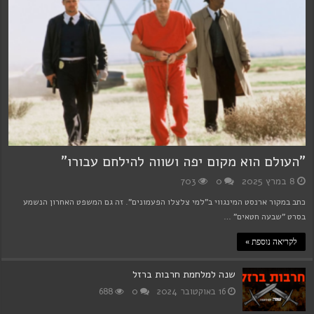
"העולם הוא מקום יפה ושווה להילחם עבורו"
8 במרץ 2025
0
703
כתב במקור ארנסט המינגווי ב"למי צלצלו הפעמונים". זה גם המשפט האחרון הנשמע
בסרט "שבעה חטאים" …
לקריאה נוספת »
שנה למלחמת חרבות ברזל
16 באוקטובר 2024
0
688