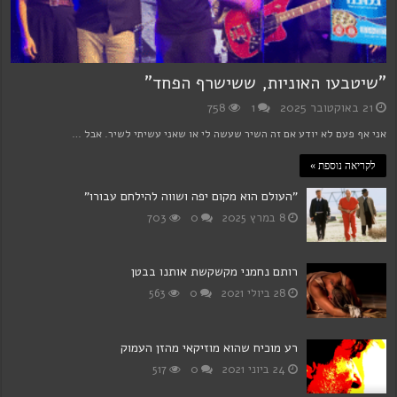
"שיטבעו האוניות, ששישרף הפחד"
21 באוקטובר 2025
1
758
אני אף פעם לא יודע אם זה השיר שעשה לי או שאני עשיתי לשיר. אבל …
לקריאה נוספת »
"העולם הוא מקום יפה ושווה להילחם עבורו"
8 במרץ 2025
0
703
רותם נחמני מקשקשת אותנו בבטן
28 ביולי 2021
0
563
רע מוכיח שהוא מוזיקאי מהזן העמוק
24 ביוני 2021
0
517