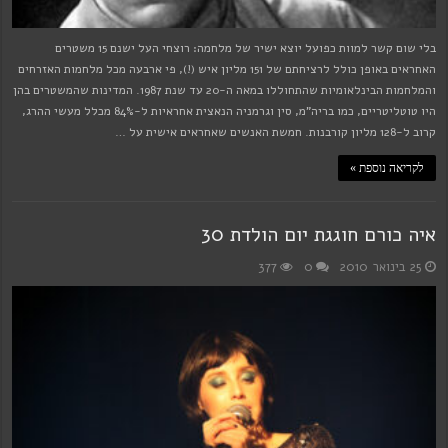
בלי שום קשר למוות כפועל יוצא ישיר של מלחמה: רוצחי העל ישנם 15 משטרים
האחראים באופן כולל לרציחתם של 151 מליון איש (!), פי ארבעה מכל מלחמות האזרחים
והמלחמות הבינלאומיות שהתחוללו במאה ה-20 עד שנת 1987. המדינות שהמשטרים בהן
היו טוטליטריים, כמו בריה"מ, סין וגרמניה הנאצית אחראיות ל-84% מכלל מעשי ההרג,
קרוב ל-128 מליון קורבנות. חמשת האנשים שאחראים אישית על …
לקריאה נוספת »
איה כורם חוגגת יום הולדת 30
25 בינואר 2010
0
377