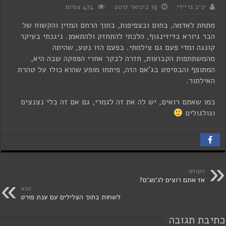
יניב גריידי
19 בינואר 2017
474 צפיות
מתחת לאדמה, בחום ובצפיפות, בתוך הרחם המזין והקשוח של
הבר גיורא בדיזינגוף, הלכתי להתחזק ולהתאמן. ניגנתי בעיקר
קונגה ומדי פעם גם צילמתי. בפעם הזו נטע, שהיתה
מהמשתתפות הקבועות, חזרה לבקר אחרי הפסקה שבה היא,
המתופף והבסיסט בג'אם הזה, פיתחו מופע שהוא כולו על טהרת
האילתור.
כמו שאתם רואים, יש לה את זה לגמרי, גם אם זה בלי נצנצים
וגולגולים
הקודם
אז אתם רוצים לג'מג'ם?
הבא
לשחות בתוך הצלילים עם ענת פורט
כתיבת תגובה