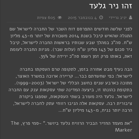
זהו ניר גלעד
יניב גריידי
4 בנובמבר 2015
605 צפיות
לפני שלשה חודשים התפרסם דוח השכר של החברה לישראל שם
התגלה שהאיש קיבל בשנת 2014 משכורת של יותר מ-43 מליון
ש"ח. סה"כ במהלך שבע שנותיו בראשות החברה לישראל, קיבל
ניר סכום של 143 מליון ש"ח (עלות שכר). מניות החברה לעומת
זאת, באותו פרק זמן רשמו סה"כ ירידה של 35%.
הבה נעיף מבט אחורה בזמן, לתקופה טרם העסקתו בחברה
לישראל: כפי שחשדתם כבר… קריירה ארוכה במשרד האוצר,
מתוכה כארבע שנים כחשב הכללי של ישראל (1999-2003).
בתקופת כהונתו זו, ביצעה המדינה שתי עסקאות ענק עם החברה
לישראל. גלעד היה מעורב בשתי העסקאות, שספגו ביקורת
ציבורית רבה. עסקאות אלה הניבו רווחי עתק לחברה לישראל,
הרבה יותר נניח, מ-143 מיליון ש"ח…
"את מעמד החזיר הבכיר הרוויח גלעד ביושר." ~סמי פרץ, The
Marker