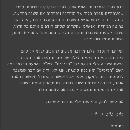
רגע לפני הזמבורות והפטישים, לפני הזיקוקים והמטס, לפני
שמעבירים ספרה בגיל של המדינה ופותחים את השנה החדשה.
שווה שנזכור שיש אנשים שעבורם הזמן עצר מלכת, אבל הם
בריצה תמידית. אנשים שהשדים שלהם רודפים אותם כל הזמן,
מעבר לשעות העבודה ותקנות העיר. וכמה מהר שהם לא רצים,
השדים תמיד מדביקים.
המדינה הקטנה שלנו מרובה אנשים שקופים שלא קל להם
ביומיום ובמיוחד בימים האלה של זיכרון ועצמאות. השנה זו
הפעם השניה שלי בטקס של "רסיסים" ונט"ל. והפעם הבנתי כמה
השם "רסיסים" הוא נכון לעניין. אני לא יודע אם דבר שנשבר
לרסיסים ניתן לתיקון מלא, אבל אפשר להשתדל ואפשר לראות
אותם, בגובה עיניים ופשוט להיות שם ולהבין אותם כשהם
אוחזים ברסיסים ומנסים לבנות את עצמם חזרה.
אם קשה לכם, תתקשרו אליהם והם יקשיבו.
1-800-363-363
רסיסים