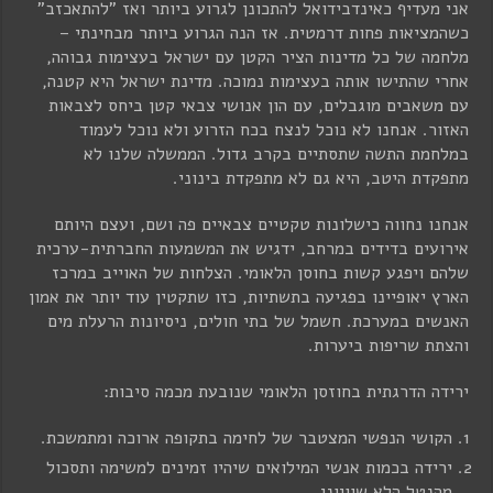
אני מעדיף כאינדבידואל להתכונן לגרוע ביותר ואז "להתאכזב"
כשהמציאות פחות דרמטית. אז הנה הגרוע ביותר מבחינתי –
מלחמה של כל מדינות הציר הקטן עם ישראל בעצימות גבוהה,
אחרי שהתישו אותה בעצימות נמוכה. מדינת ישראל היא קטנה,
עם משאבים מוגבלים, עם הון אנושי צבאי קטן ביחס לצבאות
האזור. אנחנו לא נוכל לנצח בכח הזרוע ולא נוכל לעמוד
במלחמת התשה שתסתיים בקרב גדול. הממשלה שלנו לא
מתפקדת היטב, היא גם לא מתפקדת בינוני.
אנחנו נחווה כישלונות טקטיים צבאיים פה ושם, ועצם היותם
אירועים בדידים במרחב, ידגיש את המשמעות החברתית-ערכית
שלהם ויפגע קשות בחוסן הלאומי. הצלחות של האוייב במרכז
הארץ יאופיינו בפגיעה בתשתיות, כזו שתקטין עוד יותר את אמון
האנשים במערכת. חשמל של בתי חולים, ניסיונות הרעלת מים
והצתת שריפות ביערות.
ירידה הדרגתית בחוזסן הלאומי שנובעת מכמה סיבות:
הקושי הנפשי המצטבר של לחימה בתקופה ארוכה ומתמשכת.
ירידה בכמות אנשי המילואים שיהיו זמינים למשימה ותסכול
מהנטל הלא שוויוני.