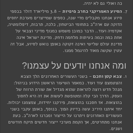
כה ואולי גם לא יהיה.
הסיוע האמריקני כחרב פיפיות
– 3.8 מיליארד דולר בכספי
סיוע אנחנו מקבלים מדי שנה, כספים שמייצרים מערכת יחסים
הדוקה עם ארה"ב בתחומי הביטחון, כלכה, תרבות, דיפלומטיה,
אקדמיה ועוד.. הדבר כמובן משמש כמנוף מדיני וצבאי על
אחת כמה וכמה בעיתות מלחמה ודחק. מדינת ישראל אינה
מדינת עולם שלישי ואינה זקוקה באופן נואש לסיוע, אבל זה
עטין שקשה מאוד להיגמל ממנו.
ומה אנחנו יודעים על עצמנו?
צבא קטן וחכם
– בשני העשורים האחרונים הלך הצבא
והצטמצם עוד ועוד. כמאמר השיעור הראשון הידוע בניהול:
מנהל חדש רוצה להראות שהוא מגדיל את שורת הרווח של
העסק. הדרך הכי קלה ומטופשת לעשות את זה היא לחסוך
בהוצאות. אז חסכנו בהוצאות, פירקנו יחידות, צמצמנו יכולות.
יחד איתנו היריב עשה בדיוק הפוך. בנוסף, באופן עקבי בשני
העשורים האחרונים ויתרנו על הייצור ומכרנו לארה"ב. כעת
אנחנו מתחרטים, אך הקמת מערכי ייצור חדשים תיקח חודשים
ושנים.