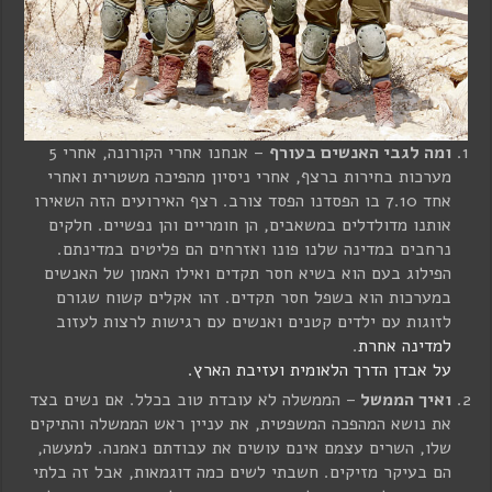
ומה לגבי האנשים בעורף
– אנחנו אחרי הקורונה, אחרי 5
מערכות בחירות ברצף, אחרי ניסיון מהפיכה משטרית ואחרי
אחד 7.10 בו הפסדנו הפסד צורב. רצף האירועים הזה השאירו
אותנו מדולדלים במשאבים, הן חומריים והן נפשיים. חלקים
נרחבים במדינה שלנו פונו ואזרחים הם פליטים במדינתם.
הפילוג בעם הוא בשיא חסר תקדים ואילו האמון של האנשים
במערכות הוא בשפל חסר תקדים. זהו אקלים קשוח שגורם
לזוגות עם ילדים קטנים ואנשים עם רגישות לרצות לעזוב
למדינה אחרת
.
על אבדן הדרך הלאומית ועזיבת הארץ.
ואיך הממשל
– הממשלה לא עובדת טוב בכלל. אם נשים בצד
את נושא המהפכה המשפטית, את עניין ראש הממשלה והתיקים
שלו, השרים עצמם אינם עושים את עבודתם נאמנה. למעשה,
הם בעיקר מזיקים. חשבתי לשים כמה דוגמאות, אבל זה בלתי