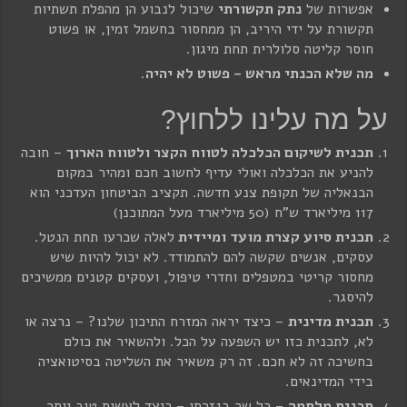
אפשרות של
נתק תקשורתי
שיכול לנבוע הן מהפלת תשתיות
תקשורת על ידי היריב, הן ממחסור בחשמל זמין, או פשוט
חוסר קליטה סלולרית תחת מיגון.
מה שלא הכנתי מראש – פשוט לא יהיה
.
על מה עלינו ללחוץ?
תכנית לשיקום הכלכלה לטווח הקצר ולטווח הארוך
– חובה
להניע את הכלכלה ואולי עדיף לחשוב חכם ומהיר במקום
הבנאליה של תקופת צנע חדשה. תקציב הביטחון העדכני הוא
117 מיליארד ש"ח (50 מיליארד מעל המתוכנן)
תכנית סיוע קצרת מועד ומיידית
לאלה שכרעו תחת הנטל.
עסקים, אנשים שקשה להם להתמודד. לא יכול להיות שיש
מחסור קריטי במטפלים וחדרי טיפול, ועסקים קטנים ממשיכים
להיסגר.
תכנית מדינית
– כיצד יראה המזרח התיכון שלנו? – נרצה או
לא, לתכנית כזו יש השפעה על הכל. ולהשאיר את כולם
בחשיכה זה לא חכם. זה רק משאיר את השליטה בסיטואציה
בידי המדינאים.
תכנית מלחמה
– כל שר בגזרתו – כיצד לעשות טוב יותר,