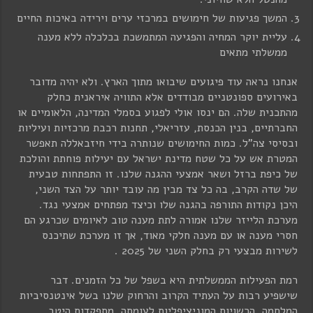
המשך פגיעות של חימושים במרכזי ערים וירידה באיכות החיים
עליית יוקר המחיה והפגיעה המתמשכת בכלכלה ללא מענה
ממשלתי מתאים
אנחנו נראה עוד פיגועים שיבואו מתוך הארץ. ולא יהיה מדובר
באירועים ספונטניים מבודדים אלא התוויה איראנית כחלק
מהתכנית שלה. הם ינסו אולי לפגוע בסמלי המדינה, הלאומיים או
החברתיים, בנין הכנסת, עזריאלי, תחנות רכבת מרכזיות ועיליות
ובסיסי צה"ל. כמות החימושים שנותרה בידי חיזבאללה תאפשר
המטרת אש על כל שטח מדינת ישראל עם יעילות פוחתת והולכת
של כיפת ברזל ושאר אמצעי ההגנה שלנו. זו התפתחות טבעית
של שדה הקרב, בה כל צד מבין מה עובד יותר על הצד השני,
היכן נקודות התורפה בהגנה שלו וכיצד מפתחים אמצעי נגד.
מערכת הלייזר שלנו אמורה לתת מענה טוב לאיומים שכרגע הם
חסרי מענה או עם מענה חלקי מאוד, אך זו מערכת שתיכנס
לשירות מבצעי רק בחלק השני של 2025 .
רמת הפעילות הממשלתית היא בשפל של כל הזמנים. דבר
שישפיע רבות על העתיד הקרוב והרחוק שלנו בשל אינטנסיביות
המלחמה. הרשויות המוניציפליות לעומתה, מתפקדות היטב