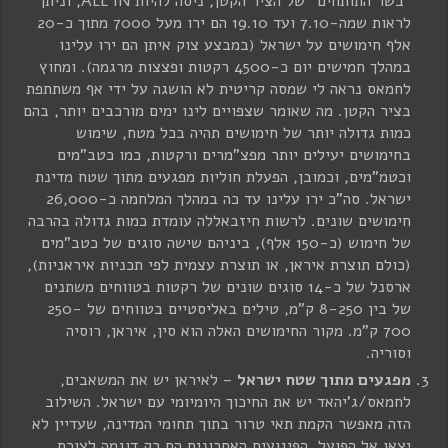
"בשר התותחים" של הציר הקטן, ניסה להיות ALL IN, וניתן
לראות שמה-7.10 ועד 19.10 הם ירו מעל 7000 מתוך כ-20
אלף חימושים על ישראל (במבצע צוק איתן הם ירו עלינו
במהלך חמישים יום כ-4500 רקטות ופצצות מרגמה). ומחוץ
לחמאס נראה לי שמסה קריטית לא הושגה על ידי אף משתתפת
בציר הקטן. מה שאומר שצפויים לינו ימים מורכבים יותר, בהם
כמות גדולה יותר של חימושים תהיה בכל מטח, שימוש
בחימושים יעילים יותר מפצ"מרים ורקטות, כמו כטב"מים
וכטמ"מים, וכמובן, הפעלת חוליות מפגעים מתוך שטח מדינת
ישראל. סה"כ ירו עלינו עד כה במהלך המלחמה כ-26,000
חימושים שונים. לרשות חיזבאללה עומדת כמות גדולה בהרבה
של חימוש (כ-150 אלף), ביניהם שישה סוגים של כטב"מים
(כולם תוצרת איראן, או תוצרת עצמית לפי תכניות איראניות),
ארסנל של כ-14 סוגים שונים של רקטות בטווחים משתנים
של בין 8-250 ק"מ, טילים באליסטיים בטווחים של 250-
700 ק"מ. מקור החימושים האלה הוא סין, איראן, רוסיה
וסוריה.
מפגעים מתוך שטח ישראל
– לאיראן יש את המשאבים,
לחמאס/ג'יהאד יש את החיכוך היומיומי עם ישראל. השילוב
הזה מאפשר הקמת תאי טרור בתוך תחומי המדינה, שעדיין לא
יצאו אל הפועל. הפיגועים האחרונים הם רק דוגמה לצורת