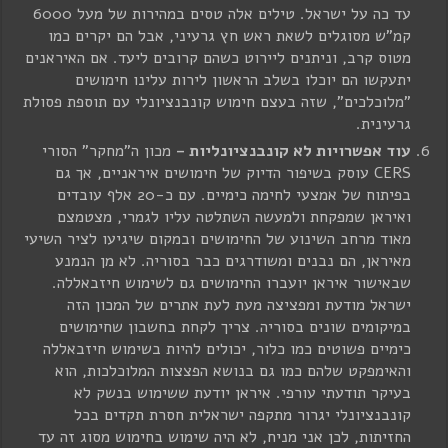
עד כה על ישראל. טילים אלה טסים במהירות של מעל 6000
קמ"ש מסוגלים לשאת ראש חץ גרעיני, אבל הם יקרים כמו
מטוס קרב, וניתנים ליירוט כשהם קרובים ליעד. אם האיראנים
יתעקשו הם יוכלו בשלב הראשון לירות עלינו חימושים
"מלוכלכים", שזה בעצם חימוש קונבנציונלי עם תוספת פסולת
גרעינית.
עוד אפשרויות לא קונבנציונליות –
מכון ה"מחקר" הסורי
CERS עוסק בשיפור הדיוק של חימושים איראניים, אך גם
בפיתוח של אמצעי לחימה כימיים. עם כ-20 אלף עובדים
ואיראן שמפקחת ולמעשה השתלטה עליו לגמרי, מצטמצם
מאוד מרחב השינוע של החימושים ובמקום שיגיעו לציר השיעי
מאיראן, הם נבנים ומשודרגים כבר בסוריה. לא מן הנמנע
שבאישור איראן יועברו החימושים גם לשימוש חיזבאללה.
ישראל מודעת ומפציצה מעת לעת אתרים של המכון הזה
במיקומים שונים בסוריה. צריך לקחת בחשבון שחימושים
כימיים פשוטים כמו כלור, יכולים להיות בשימוש חיזבאללה
והאימפקט שלהם כמו גם בנושא הפצצות המלוכלכות, הוא
בעיקר תודעתי עורפי. איראן יודעת ששימוש בנשק לא
קונבנציונלי יגרור מתקפה ישראלית חסרת תקדים בכל
החזיתות, לכן אני מניח, לא היה שימוש בחימוש מסוג זה עד