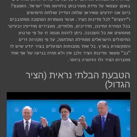
באופן עצמאי על מידת מעורבותן בלחימה מול ישראל. האמנם?
כיום אנו יודעים שאיראן שלחה ועדיין שולחת חימושים
ו"יועצים" לכל מדינות הציר. אנשי משמרות המהפכה מסתובבים
בכל המזרח התיכון, מדריכים, מלמדים, מעבירים מודיעין ובעיקר
מחמשים את כל השכונה. ניתן לזהות מגמה זו על פי טרגוט
החיסולים הישראלים מתחילת המלחמה, על פי מקורות זרים
והתקשורת בארץ. כל אחד מהכוחות הפועלים בציר יודע שיש לו
"גב" משאר מדינות הציר ולכן אין ולא תהיה כניעה של אף אחד
מחברות הציר ולו הזוטרה ביותר.
הטבעת הבלתי נראית (הציר
הגדול)