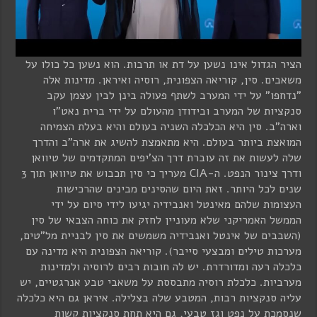
הציר הגדול אינו נשען על דת או תרבות. הוא נשען כל כולו על
משאבים. סין, קוריאה הצפונית, רוסיה ואיראן. מדינות אלה
"נדחפו" על ידי המערב לשתף פעולה בינן לבין עצמן עקב
סנקציות של המערב ובידודן מהעולם על ידי ברית נאט"ו
וארה"ב. סין היא הכלכלה השניה בעולם והיא בעלת הצמיחה
המואצת ביותר בעולם. היא מתאמצת להשיג את ארה"ב והדרך
שלה לעשות את זה עוברת דרך הצ'יפים המתקדמים של טיוואן
ודרך צינור הנפט. ה-CIA מעריך כי סין תכבוש את טיוואן תוך 3
שנים לכל היותר. זאת היום שהסינים מבינים שהרכישות
העצומות שלהם מאינטל ואנבידיה יגיעו לידי סיום על ידי
הממשל האמריקני שלא מעוניין לחזק את כוחה הצבאי של סין
(השבבים של אינטל ואנבידיה משמשים את סין לבניית מל"טים,
מערכות טילים ומבצעי סייבר). קוריאה הצפונית היא מדינה עם
כלכלה רעה ומדורדרת. יש לה חובות רבים לרוסיה ולמדינות
מערביות. כלכלת רוסיה מתבססת על משאבי טבע אנרגטיים, יש
עליה סנקציות רבות, המטבע שלה בצלילה. איראן גם היא כלכלה
שנסמכת על נפט וגז טבעי, גם היא תחת סנקציות קשות