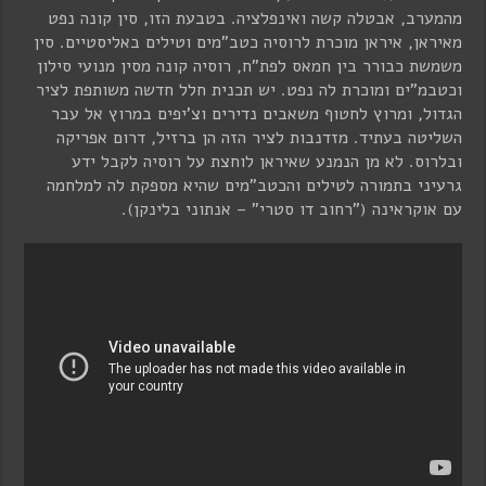
מהמערב, אבטלה קשה ואינפלציה. בטבעת הזו, סין קונה נפט
מאיראן, איראן מוכרת לרוסיה כטב"מים וטילים באליסטיים. סין
משמשת כבורר בין חמאס לפת"ח, רוסיה קונה מסין מנועי סילון
וכטבמ"ים ומוכרת לה נפט. יש תכנית חלל חדשה משותפת לציר
הגדול, ומרוץ לחטוף משאבים נדירים וצ'יפים במרוץ אל עבר
השליטה בעתיד. מזדנבות לציר הזה הן ברזיל, דרום אפריקה
ובלרוס. לא מן הנמנע שאיראן לוחצת על רוסיה לקבל ידע
גרעיני בתמורה לטילים והכטב"מים שהיא מספקת לה למלחמה
עם אוקראינה ("רחוב דו סטרי" – אנתוני בלינקן).