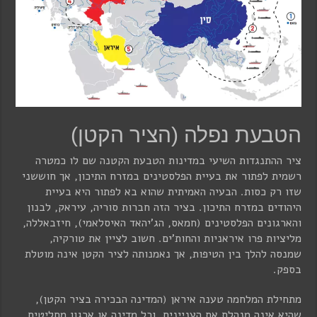
הטבעת נפלה (הציר הקטן)
ציר ההתנגדות השיעי במדינות הטבעת הקטנה שם לו כמטרה
רשמית לפתור את בעיית הפלסטינים במזרח התיכון, אך חוששני
שזו רק כסות. הבעיה האמיתית שהוא בא לפתור היא בעיית
היהודים במזרח התיכון. בציר הזה חברות סוריה, עיראק, לבנון
והארגונים הפלסטינים (חמאס, הג'יהאד האיסלאמי), חיזבאללה,
מליציות פרו איראניות והחות'ים. חשוב לציין את טורקיה,
שמנסה להלך בין הטיפות, אך נאמנותה לציר הקטן אינה מוטלת
בספק.
מתחילת המלחמה טענה איראן (המדינה הבכירה בציר הקטן),
שהיא אינה מנהלת את העניינים, וכל מדינה או ארגון מחליטים