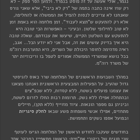
נגמר, אולי אעשה על זה פוסט בנפרד. ולמען הסר ספק – לא
רק שזו אינה כתבה בתמה של "רק לא ביבי", אלא שאני גורס
שאנחנו לא צריכים לנסות להפיל את הממשלה או להחליפה,
אלא רק להתעקש ש"תצא לעבוד". זמן מלחמה הוא באמת זמן
לא טוב לחילופי שלטון. ובעיני – האפשרות הכי טובה היא
להתעקש עם השלטון הקיים, שיעשו את עבודתם. שאלה טובה
היא איך בדיוק עושים את זה, אבל אני לא יודע הכל… אגב,
ראיה מדהימה לחוסר היכולת של השרים, היא התערבות רוה"מ
בכל נושא שמשרדי הממשלה אמורים לטפל בו וריכוזיות יתר
של משרד רוה"מ.
במהלך השבועות הראשונים של המלחמה שרר כאוס לוגיסטי
גדול שהעיב על הפעילות המבצעית הראשונית ואנחנו מצאנו
את עצמנו פועלים בשטח, ללא קסדות, ללא שכפ"צים
ובהתחלה אפילו ללא נשק. תרומות רבות החלו לזרום לשטח,
וביניהן גם מספר הונאות. ציוד מזוייף (ללא תקן), חיילים
מתחזים, אפילו אנשי משפחות פשע שבאו
לחלק סיגריות
ובפועל אספו נשקים ותחמושת.
בחודשים שעקבו לחודש הראשון של המלחמה הגיעו לעוטף
שני סוגים של ביקורי אח"מים: הראשון מתאפיין במבקר אחד