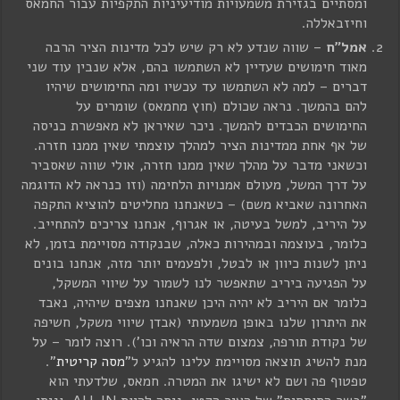
ומסתיים בגזירת משמעויות מודיעיניות התקפיות עבור החמאס
וחיזבאללה.
אמל"ח
– שווה שנדע לא רק שיש לכל מדינות הציר הרבה
מאוד חימושים שעדיין לא השתמשו בהם, אלא שנבין עוד שני
דברים – למה לא השתמשו עד עכשיו ומה החימושים שיהיו
להם בהמשך. נראה שכולם (חוץ מחמאס) שומרים על
החימושים הכבדים להמשך. ניכר שאיראן לא מאפשרת כניסה
של אף אחת ממדינות הציר למהלך עוצמתי שאין ממנו חזרה.
וכשאני מדבר על מהלך שאין ממנו חזרה, אולי שווה שאסביר
על דרך המשל, מעולם אמנויות הלחימה (וזו כנראה לא הדוגמה
האחרונה שאביא משם) – כשאנחנו מחליטים להוציא התקפה
על היריב, למשל בעיטה, או אגרוף, אנחנו צריכים להתחייב.
כלומר, בעוצמה ובמהירות כאלה, שבנקודה מסויימת בזמן, לא
ניתן לשנות כיוון או לבטל, ולפעמים יותר מזה, אנחנו בונים
על הפגיעה ביריב שתאפשר לנו לשמור על שיווי המשקל,
כלומר אם היריב לא יהיה היכן שאנחנו מצפים שיהיה, נאבד
את היתרון שלנו באופן משמעותי (אבדן שיווי משקל, חשיפה
של נקודת תורפה, צמצום שדה הראיה וכו'). רוצה לומר – על
מנת להשיג תוצאה מסויימת עלינו להגיע ל"
מסה קריטית
".
טפטוף פה ושם לא ישיגו את המטרה. חמאס, שלדעתי הוא