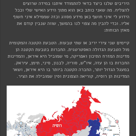
היריבים שלנו כיצד כדאי להתמודד איתנו במידה שרוצים
להצליח. מה שאני כותב כאן הוא מתוך הידע האישי שלי וככל
הידוע לי איני חושף כאן מידע מסווג וכזה שממילא איני חשוף
אליו. וכדי להבין מה צפוי לנו בהמשך, שווה שנבין קודם את
מאזן הכוחות:
קיימים שני צירי יריב או שתי טבעות. הטבעת הקטנה והמקומית
מול הטבעת הגדולה האסטרטגית. החברות בטבעת הקטנה הן
מדינות המזרח התיכון ואפריקה, מי שמוביל היא איראן, והמדינות
החברות בו הן עזה, איו"ש, סוריה, לבנון, סיני, תימן, עיראק.
במעגל הגדול יותר, החברה הקטנה ביותר בו היא איראן, ושאר
המדינות הן רוסיה, קוריאה הצפונית וסין שמובילה את הציר.