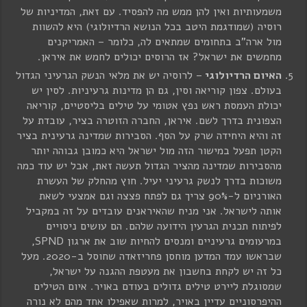
משמעותיות ואין להן ממש מה להפסיד. עם זאת, המדיניות של
רוסיה (שמודגמת היטב בכל הנושא הרדיולוגי) היא להשוות
מול ארה"ב בתחומים שמתאים לה, כלומר – האמריקנים
מחמשים את ישראל? אז הרוסים יכולים לחמש את איראן.
האיום הרדיולוגי
– לרוסיה יש את מלאי הנשק הגרעיני הגדול
בעולם. צפון קוריאה וסין, גם הן מדינות גרעיניות. לסין יש
יכולת העמסת ראש נפץ אטומי על טילים בליסטיים, קוריאה
הצפונית בדרך לשם. איראן, החברה הזוטרה בציר, עובדת על
זה והיא היחידה שרק על הסף. הסבירות שמדינה גרעינית בציר
הקטן תפעל במישור הזה מול ישראל היא כמובן גבוהה יותר
מהסבירות שמדינה מהציר הגדול תעשה זאת, אבל יש עוד כמה
משוכות בדרך לנשק גרעיני יעיל. חוץ מהחלק של העשרת
האורניום ל-90% צריך גם לפתח פצצה וגם אמצעי לשאת
אותה לישראל. אני מניח שהאיראנים עובדים על זה במקביל
לפיתוח תכנית הגרעין הידועה שלהם. הם עושים ניסויים
במרעומים גרעיניים ומנסים להחיות שוב את ארגון SPND,
שבראשו עמד המדען מוחסן פחריזאדה שחוסל ב-2020. מעל
כל זה יש לקחת בחשבון את מעטפת ההגנה על ישראל,
שמסוגלת ליירט טילים גדולים בעודם באויר. איום הטילים
ההיפרסוניים עדיין באויר, למרות שאפילו אחד מהם לא נורה