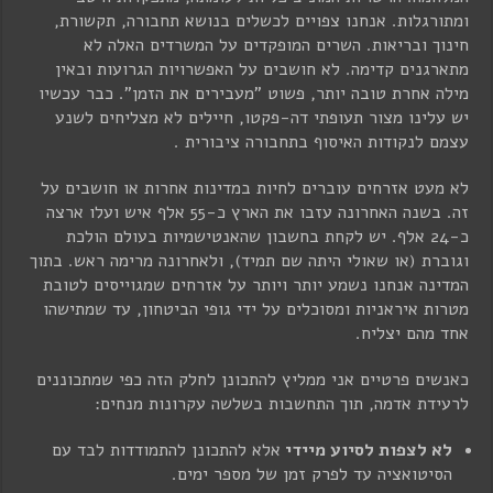
ומתורגלות. אנחנו צפויים לכשלים בנושא תחבורה, תקשורת,
חינוך ובריאות. השרים המופקדים על המשרדים האלה לא
מתארגנים קדימה. לא חושבים על האפשרויות הגרועות ובאין
מילה אחרת טובה יותר, פשוט "מעבירים את הזמן". כבר עכשיו
יש עלינו מצור תעופתי דה-פקטו, חיילים לא מצליחים לשנע
עצמם לנקודות האיסוף בתחבורה ציבורית .
לא מעט אזרחים עוברים לחיות במדינות אחרות או חושבים על
זה. בשנה האחרונה עזבו את הארץ כ-55 אלף איש ועלו ארצה
כ-24 אלף. יש לקחת בחשבון שהאנטישמיות בעולם הולכת
וגוברת (או שאולי היתה שם תמיד), ולאחרונה מרימה ראש. בתוך
המדינה אנחנו נשמע יותר ויותר על אזרחים שמגוייסים לטובת
מטרות איראניות ומסוכלים על ידי גופי הביטחון, עד שמתישהו
אחד מהם יצליח.
כאנשים פרטיים אני ממליץ להתכונן לחלק הזה כפי שמתכוננים
לרעידת אדמה, תוך התחשבות בשלשה עקרונות מנחים:
לא לצפות לסיוע מיידי
אלא להתכונן להתמודדות לבד עם
הסיטואציה עד לפרק זמן של מספר ימים.