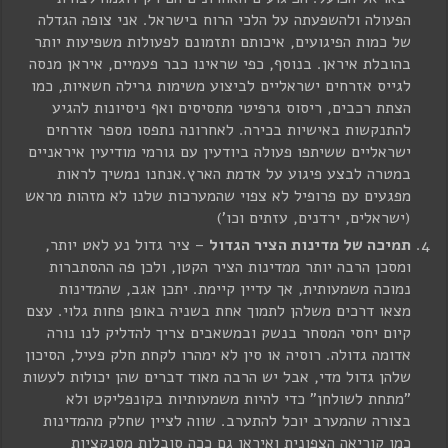
הפעולה ולהשפעתה על הלכי הרוח בישראל. אני צופה הגדלה
של כמות הפיגועים, איכותם ותזמונם לפעולות משפיעות יותר
בהובלת איראן. בנוסף, כפי שראינו כבר פעמיים, איראן מנסה
לגייס אזרחים ישראליים לביצוע משימות גרילה חשאיות, כמו
הצתת רכבים, ריסוס גרפיטי מתסיסים ואף ניסיונות להגיע
להתנקשות באישיות בכירה. לאחרונה נתפסו מספר אזרחים
ישראליים ששיתפו פעולה ביודעין עם גורמי מודיעין איראניים
במטרה לבצע פיגוע על אדמת הארץ.אנחנו נמשיך לראות
מפגעים עם פרופיל לא צפוי שהמערכות שלנו לא מזהות מראש
(ישראלים, ירדנים, עזתים וכו')
תמיכה של מדינות הציר הגדול
– ציר גדול נע לאט יותר,
ומסכן הרבה יותר ממדינות הציר הקטן, ולכן פה ההסתברות
נמוכה משמעותית, אך עדיין קיימת. יתכן אגב, שהמדינות
מצאו דרכים משלהן לתמוך אחת בשניה באופן פחות גלוי. עצם
קיום יחסי המסחר בנשק ובמשאבים צריך להדליק לנו נורה
אדומה גדולה. רוסיה או סין לא ימהרו לקחת חלק פעיל, הסיכון
שלהן גדול מדי, אבל יש הרבה מאוד דברים שהן יכולות לעשות
"מתחת לשולחן" כדי להיות משמעותיות בקונפליקט ולא
בצורה שהמערב יוכל להתערב. שווה לציין שחלק מהמדינות
כמו קוריאה הצפונית ואיראן גם ככה סובלות מסנקציות