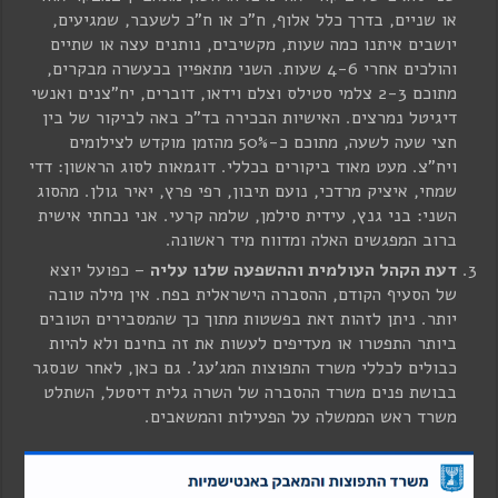
או שניים, בדרך כלל אלוף, ח"כ או ח"כ לשעבר, שמגיעים,
יושבים איתנו כמה שעות, מקשיבים, נותנים עצה או שתיים
והולכים אחרי 4-6 שעות. השני מתאפיין בכעשרה מבקרים,
מתוכם 2-3 צלמי סטילס וצלם וידאו, דוברים, יח"צנים ואנשי
דיגיטל נמרצים. האישיות הבכירה בד"כ באה לביקור של בין
חצי שעה לשעה, מתוכם כ-50% מהזמן מוקדש לצילומים
ויח"צ. מעט מאוד ביקורים בכללי. דוגמאות לסוג הראשון: דדי
שמחי, איציק מרדכי, נועם תיבון, רפי פרץ, יאיר גולן. מהסוג
השני: בני גנץ, עידית סילמן, שלמה קרעי. אני נכחתי אישית
ברוב המפגשים האלה ומדווח מיד ראשונה.
דעת הקהל העולמית וההשפעה שלנו עליה
– כפועל יוצא
של הסעיף הקודם, ההסברה הישראלית בפח. אין מילה טובה
יותר. ניתן לזהות זאת בפשטות מתוך כך שהמסבירים הטובים
ביותר התפטרו או מעדיפים לעשות את זה בחינם ולא להיות
כבולים לכללי משרד התפוצות המג'עג'. גם כאן, לאחר שנסגר
בבושת פנים משרד ההסברה של השרה גלית דיסטל, השתלט
משרד ראש הממשלה על הפעילות והמשאבים.