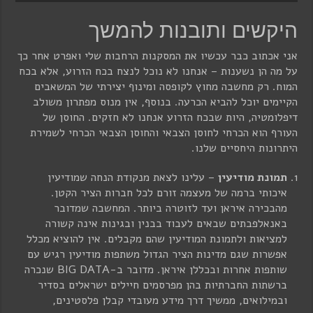
היקשים ותובנות להמשך
אני אכתוב כבר עכשיו את המסקנות הרחבות שלי ואפרט אחר כך
על מה הן נשענות – אנחנו לא נוכל לנצח בכח הזרוע, אלא בכח
המוח. רק מחשבה מחוץ לקופסה ומינוף יצירתי של המשאבים
הקיימים יוכל להביא הכרעה. בנוסף, אין מנוס מפתרון משולב
דיפלומטיה, היות שבכח הזרוע אנחנו לא חזקים. החוסן של
העורף הוא הכרחי לחוסן הצבאי והחוסן הצבאי הכרחי לשמירת
היתרונות היחסיים שלנו.
תמונת מודיעין
– עלינו לצאת מנקודת הנחה שמודיעין
איכותי ברמה של מעצמה זורם לכל חברות הציר הקטן.
מהבכירה איראן ועד לזוטרה ביותר. המחשבה שמדובר
באנאלפבתים שבאים לעבוד בבנין ובגינות אינה קשורה
למציאות ולתמונת המודיעין שהם מקבלים. אין להוציא מכלל
אפשרות שגם מדינות הציר הגדול משתפות מודיעין רגיש עם
שותפות אחרות ובכללן איראן. מדובר ב-BIG DATA שנכרה
ברשתות החברתיות בהן מפרסמים חיילים ישראלים בסדיר
ובמילואים, ממשיך דרך מידע מעובדי קבלן פלסטינים,