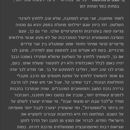
בפחות כסף ופחות זמן
לאחר מחשבה, אני מגיע למסקנה, שלא טוב ללחוץ לשינוי
השלטון. זהו כיוון שגם יעילותו מוטלת בספק והוא גם מהווה
פגיעה קשה בעקרונות הדמוקרטיים שלנו. הרי גם כך, עצם
ההפיכה המשפטית וביטול ההתנדבות של לא מעט אנשי מילואים
מייצרים קושי אמיתי וחוסר אמון שמתגלע בין שני צדדים
מרכזיים. בטח לא אקלים טוב להוספת שמן למדורה. מוטב לנו
אם כך, להמשיך ללחוץ על השלטון שימלא תפקידו נאמנה ובכך
יהיה נאמן לכלל האוכלוסיה ולא רק לסקטור ששלח אותו. כעם,
מגיע לנו טוב יותר, ועלינו להתעקש על כך. אני מודע לכך שזה
גם אומר להמשיך ללחוץ על עסקת חטופים עם הרכב מקבלי
ההחלטות הנוכחי, דבר שאינו קל. אבל אני חש שאין לנו הרבה
ברירה נוכח המצב והמשאבים המוגבלים. שווה שנתרכז בהכנות
לזמנים קשוחים יותר, שנכין את נפשנו ואת חוסננו, ושנזכור
תמיד ש"לכל שבת יש מוצאי שבת". מי שסרח יצטרך לשלם על
זה ביותר מ"התפטרות", ומי שהצטיין יצטרך לקבל יותר מטפיחה
על השכם. המלחמה הזו היא הזדמנות עבורנו להמציא את
הישראלי החדש. לברור את המוץ מן התבן ועל הדרך לתקן
שגיאות רבות ואימפוטנציה מממשלתית מרובת דורות. כמות