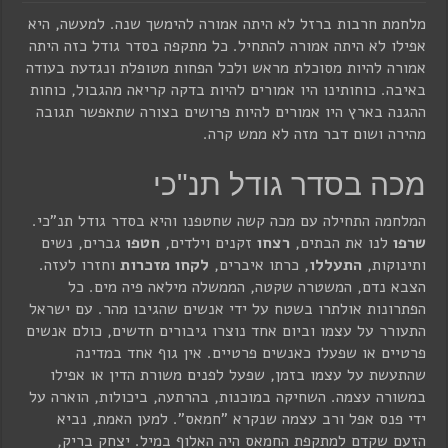
מלחמת חרבות ברזל לא היתה אמורה להימשך שנה. למעשה, היא
אפילו לא היתה אמורה להתחיל. כל מתקפה בסדר גודל כזה היתה
אמורה להיות מסוכלת מראש ולכל הפחות מטופלת ונגדעת בעודה
באיבה. כוחותינו היו אמורים להיות בדקה קריאה מהגבול, כוחות
ההגנה בארץ היו אמורים להיות פרושים בצורה שתאפשר תגובה
מהירה ושום דבר מזה לא ממש קרה.
מכה בסדר גודל תנ"כי
המלחמה התחילה עם מכה קשה שחטפנו והיא בסדר גודל תנ"כי.
שרפו
לנו את הבתים,
רצחו
זקנים וילדים,
חטפו
גברים, נשים
ותינוקות,
התעללו
, כרתו איברים,
לקחו מזכרות
וחזרו לעזה.
הצבא נדם, המשטרה שקטה, הממשלה מילאה פיה מים. כל
הפתרונות אולתרו בשטח על ידי אנשים שהגיבו מהר. עם ישראל
התעורר על עצמו וביום אחד נוצרו גיבורים חדשים, כולם אנשים
פרטיים או שפעלו כאנשים פרטיים. אין גוף אחד במדינה
שהתעשת על עצמו בזמן, שפעל לפנים משורת הדין או אפילו
במשורה עצמה. השחיקה במוכנות, בהרתעה, ביכולות, הוארה על
ידי פנס אפל ורב עצמה שנקרא "חמאס". למען האמת, נביא
הזעם שקדם למתקפת החמאס היה האלוף במיל. יצחק בריק,