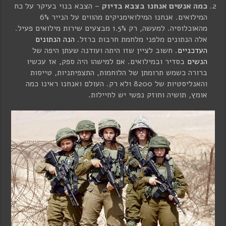
כמה אנשים אנחנו בצבא בדיוק
– הצבא בנוי בעיקר על כח
המילואים. אנחנו המילואימניקים מהווים על הנייר 6%
מהאוכלוסיה. למעשה, רק 1.5% מבצעים שירות מילואים פעיל.
אלה הנתונים מלפני מלחמת חרבות ברזל.
הנה הנתונים
העדכניים
. חשוב לציין שזו היתה ועודנה שעתן היפה של
הנשים
בסדיר ובמילואים. אם למישהו היה ספק, אז עכשיו
ברורה כשמש תרומתן של הלוחמות, התצפיתניות, טייסות
והאנליסטיות של 8200 ולא רק. העולם ואנחנו ראינו כמה
אומץ, תושיה וחוזק נפשי יש לחיילות.